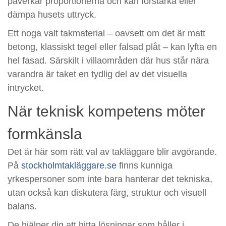
påverkar proportionerna och kan förstärka eller
dämpa husets uttryck.
Ett noga valt takmaterial – oavsett om det är matt
betong, klassiskt tegel eller falsad plåt – kan lyfta en
hel fasad. Särskilt i villaområden där hus står nära
varandra är taket en tydlig del av det visuella
intrycket.
När teknisk kompetens möter
formkänsla
Det är här som rätt val av takläggare blir avgörande.
På
stockholmtakläggare.se
finns kunniga
yrkespersoner som inte bara hanterar det tekniska,
utan också kan diskutera färg, struktur och visuell
balans.
De hjälper dig att hitta lösningar som håller i