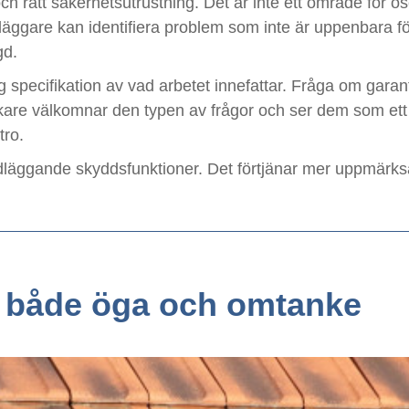
 rätt säkerhetsutrustning. Det är inte ett område för ose
äggare kan identifiera problem som inte är uppenbara för
gd.
lig specifikation av vad arbetet innefattar. Fråga om garant
rkare välkomnar den typen av frågor och ser dem som ett
tro.
dläggande skyddsfunktioner. Det förtjänar mer uppmärksa
d både öga och omtanke