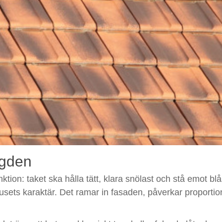
ngden
ion: taket ska hålla tätt, klara snölast och stå emot blås
 husets karaktär. Det ramar in fasaden, påverkar proporti