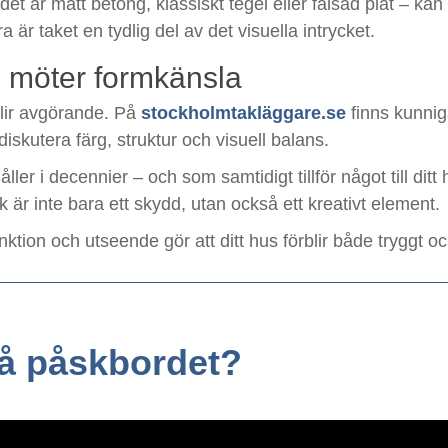
et är matt betong, klassiskt tegel eller falsad plåt – kan l
 är taket en tydlig del av det visuella intrycket.
 möter formkänsla
blir avgörande. På
stockholmtakläggare.se
finns kunnig
iskutera färg, struktur och visuell balans.
åller i decennier – och som samtidigt tillför något till di
k är inte bara ett skydd, utan också ett kreativt element.
unktion och utseende gör att ditt hus förblir både tryggt 
å påskbordet?