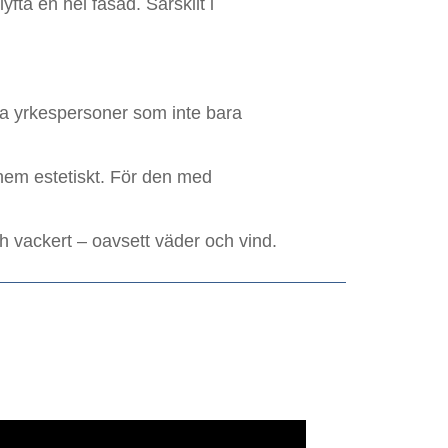
yfta en hel fasad. Särskilt i
a yrkespersoner som inte bara
tt hem estetiskt. För den med
och vackert – oavsett väder och vind.