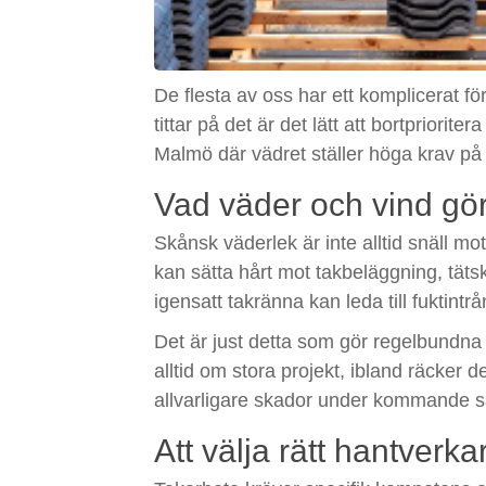
De flesta av oss har ett komplicerat för
tittar på det är det lätt att bortpriori
Malmö där vädret ställer höga krav på 
Vad väder och vind gör 
Skånsk väderlek är inte alltid snäll m
kan sätta hårt mot takbeläggning, tätski
igensatt takränna kan leda till fuktint
Det är just detta som gör regelbundna 
alltid om stora projekt, ibland räcker d
allvarligare skador under kommande s
Att välja rätt hantverka