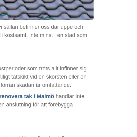
m vi sällan befinner oss där uppe och
bli kostsamt, inte minst i en stad som
perioder som trots allt infinner sig
ligt tätskikt vid en skorsten eller en
ån förrän skadan är omfattande.
 renovera tak i Malmö
handlar inte
 en anslutning för att förebygga