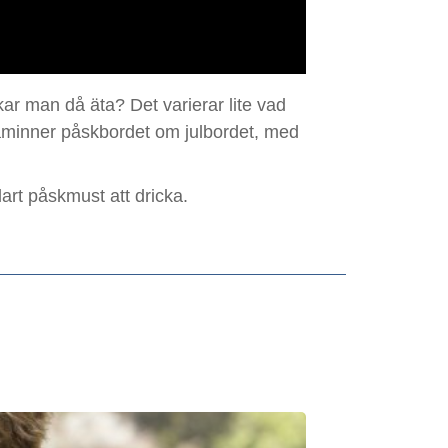
r man då äta? Det varierar lite vad
 påminner påskbordet om julbordet, med
lart påskmust att dricka.