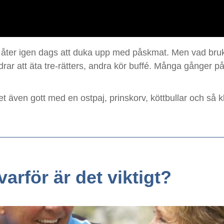
 åter igen dags att duka upp med påskmat. Men vad bruka
edrar att äta tre-rätters, andra kör buffé. Många gånger
det även gott med en ostpaj, prinskorv, köttbullar och så k
arför är det viktigt?