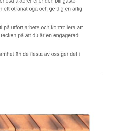
riösa aktörer eller den billigaste
 ett otränat öga och ge dig en ärlig
i på utfört arbete och kontrollera att
 tecken på att du är en engagerad
mhet än de flesta av oss ger det i