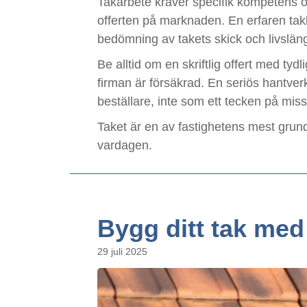
Takarbete kräver specifik kompetens och
offerten på marknaden. En erfaren takl
bedömning av takets skick och livslän
Be alltid om en skriftlig offert med tyd
firman är försäkrad. En seriös hantve
beställare, inte som ett tecken på miss
Taket är en av fastighetens mest grun
vardagen.
Bygg ditt tak me
29 juli 2025