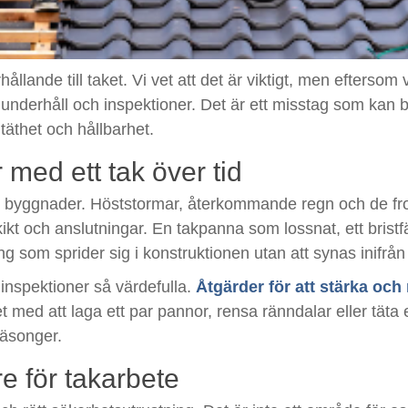
hållande till taket. Vi vet att det är viktigt, men efterso
tera underhåll och inspektioner. Det är ett misstag som kan 
täthet och hållbarhet.
med ett tak över tid
ot byggnader. Höststormar, återkommande regn och de frost
kt och anslutningar. En takpanna som lossnat, ett bristfäl
rång som sprider sig i konstruktionen utan att synas inifr
inspektioner så värdefulla.
Åtgärder för att stärka och
et med att laga ett par pannor, rensa ränndalar eller täta
äsonger.
re för takarbete