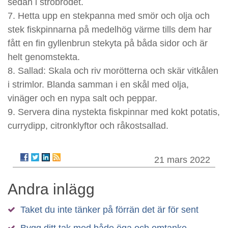
sedan i ströbrödet.
7. Hetta upp en stekpanna med smör och olja och
stek fiskpinnarna på medelhög värme tills dem har
fått en fin gyllenbrun stekyta på båda sidor och är
helt genomstekta.
8. Sallad: Skala och riv morötterna och skär vitkålen
i strimlor. Blanda samman i en skål med olja,
vinäger och en nypa salt och peppar.
9. Servera dina nystekta fiskpinnar med kokt potatis,
currydipp, citronklyftor och råkostsallad.
21 mars 2022
Andra inlägg
Taket du inte tänker på förrän det är för sent
Bygg ditt tak med både öga och omtanke