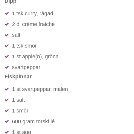
Dipp
1 tsk curry, rågad
2 dl crème fraiche
salt
1 tsk smör
1 st äpple(n), gröna
svartpeppar
Fiskpinnar
1 st svartpeppar, malen
1 salt
1 smör
600 gram torskfilé
1 st ägg