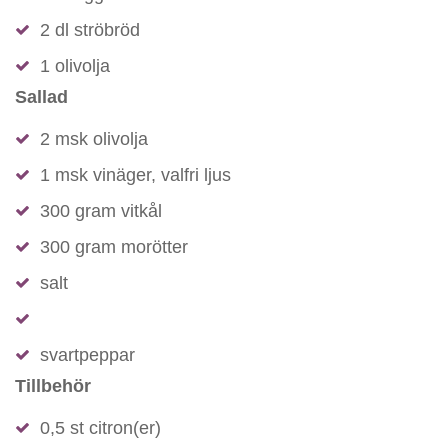
2 dl ströbröd
1 olivolja
Sallad
2 msk olivolja
1 msk vinäger, valfri ljus
300 gram vitkål
300 gram morötter
salt
svartpeppar
Tillbehör
0,5 st citron(er)