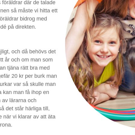
 föräldrar där de talade
nen så måste vi hitta ett
 föräldrar bidrog med
idé på direkten.
öjligt, och då behövs det
å ett år och om man som
an tjäna rätt bra med
efär 20 kr per burk man
burkar var så skulle man
a kan man få ihop en
en av lärarna och
det står härliga till,
 när vi klarar av att äta
krona.