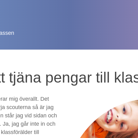
klassen
tt tjäna pengar till kl
ar mig överallt. Det
örja scouterna så är jag
n står jag vid sidan och
. Ja, jag går inte in och
lassförälder till