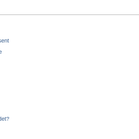
sent
e
det?