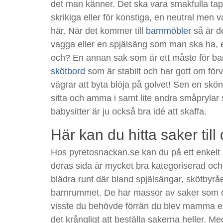
det man känner. Det ska vara smakfulla tape
skrikiga eller för konstiga, en neutral men v
här. När det kommer till
barnmöbler
så är de
vagga eller en spjälsäng som man ska ha, el
och? En annan sak som är ett måste för ba
skötbord
som är stabilt och har gott om för
vägrar att byta blöja på golvet! Sen en skön
sitta och amma i samt lite andra småpryla
babysitter är ju också bra idé att skaffa.
Här kan du hitta saker till
Hos pyretosnackan.se kan du på ett enkelt sä
deras sida är mycket bra kategoriserad och 
blädra runt där bland spjälsängar, skötbyråer
barnrummet. De har massor av saker som d
visste du behövde förrän du blev mamma el
det krångligt att beställa sakerna heller. Me