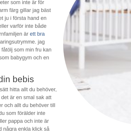
ter som inte är för
arm färg gillar jag bäst
t ju i första hand en
ler varför inte både
rnfamiljen är
ett bra
varingsutrymme. jag
 fåtölj som min fru kan
r som babygym och en
 din bebis
tt hitta allt du behöver,
det är en smal sak att
 och allt du behöver till
u som förälder inte
ler pappa och inte är
d några enkla klick så