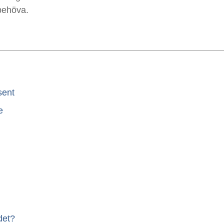
 behöva.
sent
e
det?