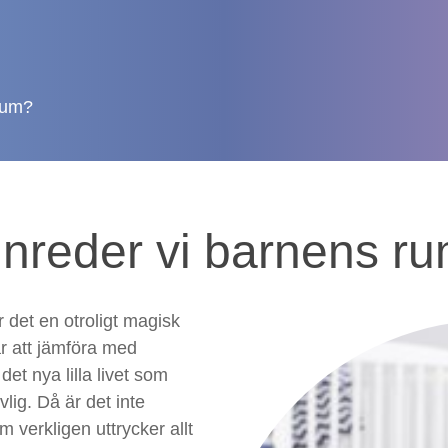
 rum?
inreder vi barnens r
r det en otroligt magisk
r att jämföra med
det nya lilla livet som
vlig. Då är det inte
m verkligen uttrycker allt